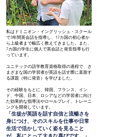
私はドミニオン・イングリッシュ・スクール
で3年間英会話を指導し、17カ国の初心者か
ら上級者まで幅広く教えてきました。また、
7カ国の学生に個人で英会話と発音指導も行
っています。
ユニテックの語学教育資格取得の過程で、さ
まざまな国の学習者が英語を話す際に直面す
る課題（特に発音）を学びました。
その経験をもとに、韓国、フランス、イン
ド、中国、日本、ロシアなどの学習者に向け
た効果的な指導法やロールプレイ、トレーニ
ングを開発しています。​
「生徒が英語を話す自信と流暢さを
身につけ、そのスキルを仕事や日常
生活で活かしていく姿を見ること
が、私にとって大きな喜びです。」