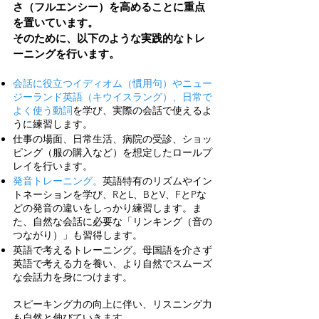
さ（フルエンシー）を高めることに重点
を置いています。
そのために、以下のような実践的なトレ
ーニングを行います。
会話に役立つイディオム（慣用句）やニュー
ジーランド英語（キウイスラング）、日常で
よく使う動詞
を学び、実際の会話で使えるよ
うに練習します。
仕事の場面、日常生活、病院の受診、ショッ
ピング（服の購入など）を想定したロールプ
レイを行います。
発音トレーニング。
英語特有のリズムやイン
トネーションを学び、RとL、BとV、FとPな
どの発音の違いをしっかり練習します。ま
た、自然な会話に必要な「リンキング（音の
つながり）」も習得します。
英語で考えるトレーニング。母国語を介さず
英語で考える力を養い、より自然でスムーズ
な会話力を身につけます。
スピーキング力の向上に伴い、リスニング力
も自然と伸びていきます。