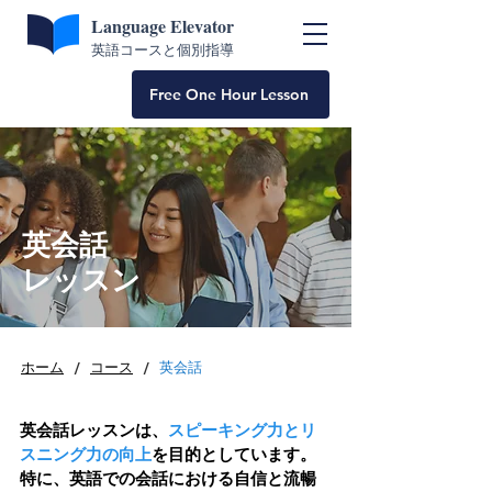
Language Elevator
英語コースと個別指導
Free One Hour Lesson
英会話
レッスン
/
/
ホーム
コース
英会話
英会話レッスンは、
スピーキング力とリ
スニング力の向上
を目的としています。
特に、英語での会話における自信と流暢