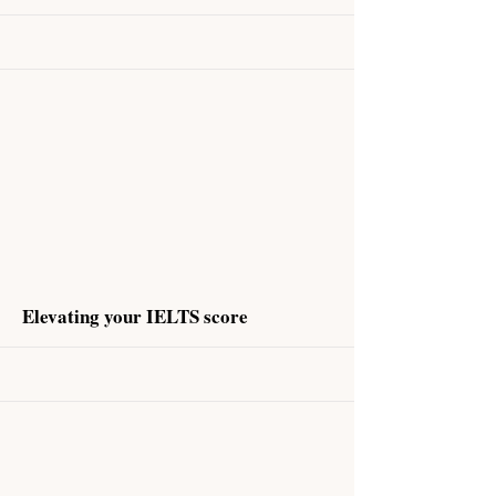
もっと
Elevating your IELTS score